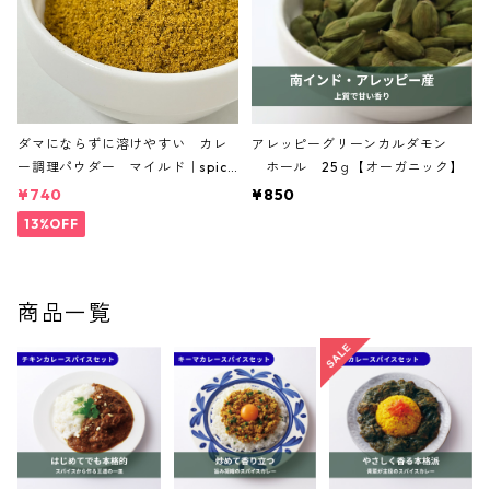
ダマにならずに溶けやすい カレ
アレッピーグリーンカルダモン
ー調理パウダー マイルド｜spice
ホール 25ｇ【オーガニック】
roomイージーシリーズ
¥740
¥850
13%OFF
商品一覧