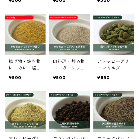
¥500
¥500
¥500
ice roomイー
spice roomイ
e roomイージ
ジーシリーズ
ージーシリーズ
ーシリーズ
揚げ物・焼き物
肉料理・炒め物
アレッピーグリ
に カレー塩｜
に ガーリック
ーンカルダモ
spice roomイ
ペッパー塩｜sp
ン ホール
¥500
¥500
¥850
ージーシリーズ
ice roomイー
25ｇ【オーガニ
ジーシリーズ
ック】
アレッピーグリ
ブラックペッパ
ブラックペッパ