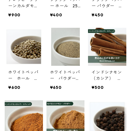
ーンカルダモ
ー ホール 25g
ー パウダー 2
ン パウダ
【オーガニッ
5g【オーガニッ
¥900
¥400
¥450
ー 25ｇ【オー
ク】
ク】
ガニック】
ホワイトペッパ
ホワイトペッパ
インドシナモン
ー ホール 25
ー パウダー
（カシア） ス
ｇ【オーガニッ
25ｇ【オーガニ
ティック 25g
¥600
¥650
¥500
ク】
ック】
【オーガニッ
ク】