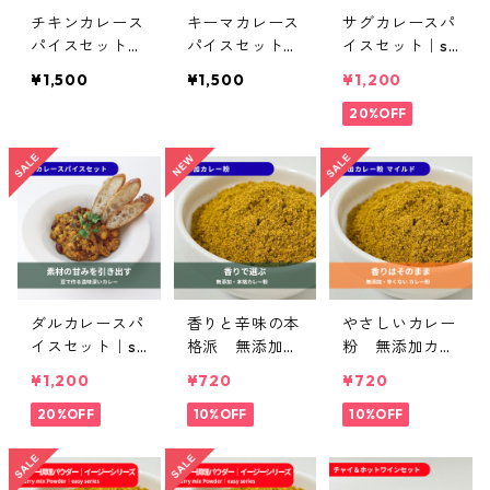
チキンカレース
キーマカレース
サグカレースパ
パイスセット｜
パイスセット｜
イスセット｜sp
spice roomス
spice roomス
ice roomスパ
¥1,500
¥1,500
¥1,200
パイスセット
パイスセット
イスセット
20%OFF
ダルカレースパ
香りと辛味の本
やさしいカレー
イスセット｜sp
格派 無添加
粉 無添加カレ
ice roomスパ
カレー粉｜spic
ー粉 マイルド
¥1,200
¥720
¥720
イスセット
e roomスパイ
｜spice room
20%OFF
スセット
10%OFF
スパイスセット
10%OFF