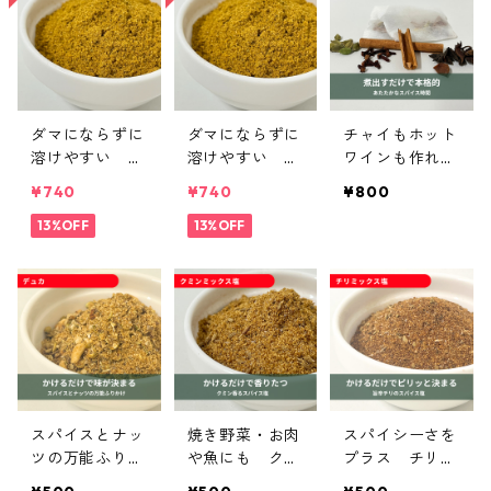
ダマにならずに
ダマにならずに
チャイもホット
溶けやすい カ
溶けやすい カ
ワインも作れる
レー調理パウダ
レー調理パウダ
スパイスセット
¥740
¥740
¥800
ー｜spice roo
ー マイルド｜
｜spice room
mイージーシリ
13%OFF
spice roomイ
13%OFF
イージーシリー
ーズ
ージーシリーズ
ズ
スパイスとナッ
焼き野菜・お肉
スパイシーさを
ツの万能ふりか
や魚にも クミ
プラス チリミ
け デュカ｜sp
ンミックス塩｜
ックス塩｜spic