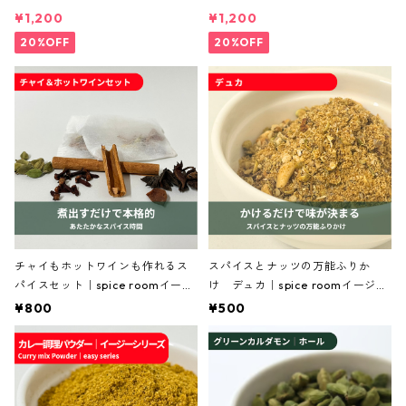
¥1,200
¥1,200
【ねり天・旬彩和食 山城
20%OFF
20%OFF
【東北curry union】
monkey spice
チャイもホットワインも作れるス
スパイスとナッツの万能ふりか
パイスセット｜spice roomイージ
け デュカ｜spice roomイージー
ーシリーズ
シリーズ
¥800
¥500