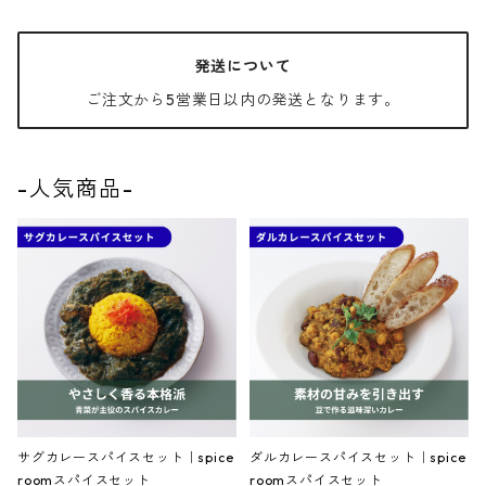
【Uプロダクツ】
発送について
【グーグ―藤カレー】
ご注文から5営業日以内の発送となります。
【(有)菱富】
-人気商品-
【香辛薬麺】
【ホネカレー】
【SHANTI CHAI】
【ワインと薪窯料理の店 piano
サグカレースパイスセット｜spice
ダルカレースパイスセット｜spice
【モンタージュ】
roomスパイスセット
roomスパイスセット