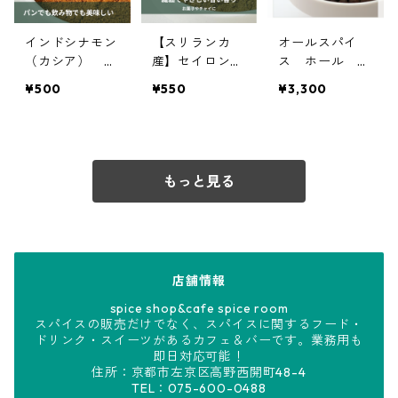
インドシナモン
【スリランカ
オールスパイ
（カシア） パ
産】セイロンシ
ス ホール 5
ウダー 25g
ナモンパウダ
00g【オーガニ
¥500
¥550
¥3,300
【オーガニッ
ー 25g
ック】
ク】
もっと見る
店舗情報
spice shop&cafe spice room
スパイスの販売だけでなく、スパイスに関するフード・
ドリンク・スイーツがあるカフェ＆バーです。業務用も
即日対応可能！
住所：京都市左京区高野西開町48-4
TEL：075-600-0488