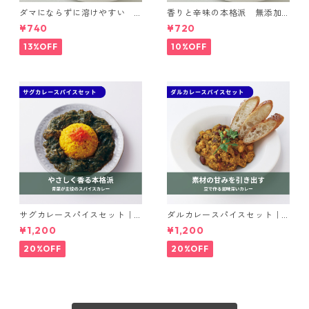
ダマにならずに溶けやすい
香りと辛味の本格派 無添加
カレー調理パウダー マイル
カレー粉｜spice roomスパイ
¥740
¥720
ド｜spice roomイージーシリ
スセット
ーズ
13%OFF
10%OFF
サグカレースパイスセット｜s
ダルカレースパイスセット｜s
pice roomスパイスセット
pice roomスパイスセット
¥1,200
¥1,200
20%OFF
20%OFF