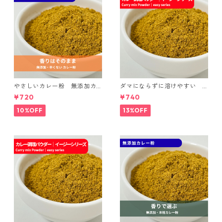
やさしいカレー粉 無添加カ
ダマにならずに溶けやすい
レー粉 マイルド｜spice room
カレー調理パウダー｜spice r
¥720
¥740
スパイスセット
oomイージーシリーズ
10%OFF
13%OFF