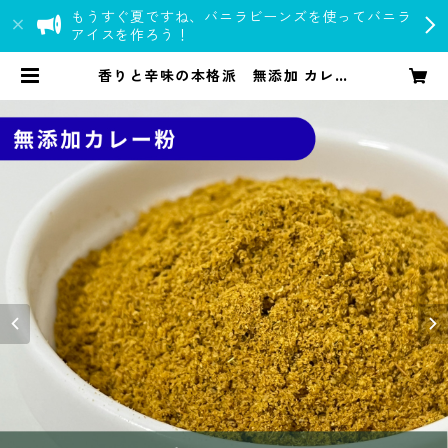
もうすぐ夏ですね、バニラビーンズを使ってバニラ
アイスを作ろう！
香りと辛味の本格派 無添加 カレー
粉｜spice roomスパイスセット | s
pice room