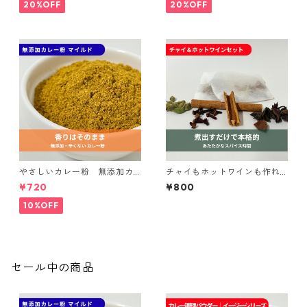
20%OFF
20%OFF
やさしいカレー粉 無添加カ
チャイもホットワインも作れ
レー粉 マイルド｜spice room
るスパイスセット｜spice roo
¥720
¥800
スパイスセット
mイージーシリーズ
10%OFF
セール中の商品