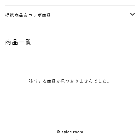
提携商品＆コラボ商品
【屋根裏カリー３０６】
商品一覧
【イセカルダモン】
【Uプロダクツ】
該当する商品が見つかりませんでした。
【グーグ―藤カレー】
【(有)菱富】
【香辛薬麺】
© spice room