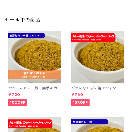
セール中の商品
やさしいカレー粉 無添加カ
ダマにならずに溶けやすい
レー粉 マイルド｜spice room
カレー調理パウダー｜spice r
¥720
¥740
スパイスセット
oomイージーシリーズ
10%OFF
13%OFF