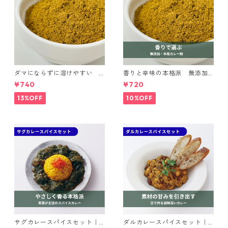
ダマにならずに溶けやすい
香りと辛味の本格派 無添加
カレー調理パウダー マイル
カレー粉｜spice roomスパイ
¥740
¥720
ド｜spice roomイージーシリ
スセット
ーズ
13%OFF
10%OFF
サグカレースパイスセット｜s
ダルカレースパイスセット｜s