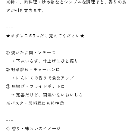
※特に、肉料理・炒め物などシンプルな調理ほど、香りの良
さが引き立ちます。
---
★まずはこの3つだけ覚えてください★
➀ 焼いたお肉・ソテーに
→ 下味いらず、仕上げにひと振り
➁ 野菜炒め・チャーハンに
→ にんにくの香りで食欲アップ
③ 唐揚げ・フライドポテトに
→ 定番だけど、間違いないおいしさ
※パスタ・卵料理にも相性◎
---
◇ 香り・味わいのイメージ