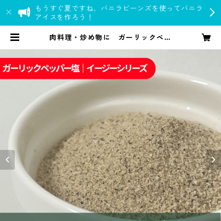
もうすぐ夏ですね、バニラビーンズを使ってバニラ
アイスを作ろう！
肉料理・炒め物に ガーリックペッ
パー塩｜spice roomイージーシリ
ーズ | spice room