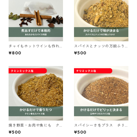
チャイもホットワインも作れ
スパイスとナッツの万能ふり
るスパイスセット｜spice roo
かけ デュカ｜spice roomイ
¥800
¥500
mイージーシリーズ
ージーシリーズ
焼き野菜・お肉や魚にも ク
スパイシーさをプラス チリ
ミンミックス塩｜spice room
ミックス塩｜spice roomイー
¥500
¥500
イージーシリーズ
ジーシリーズ