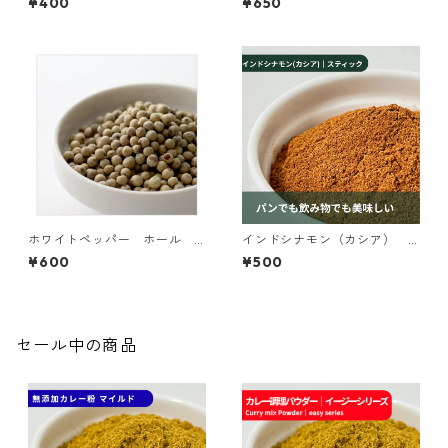
¥400
¥650
ホワイトペッパー ホール 2
インドシナモン（カシア）
5ｇ【オーガニック】
パウダー 25g【オーガニッ
¥600
¥500
ク】
セール中の商品