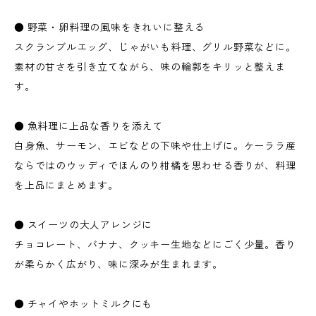
● 野菜・卵料理の風味をきれいに整える
スクランブルエッグ、じゃがいも料理、グリル野菜などに。
素材の甘さを引き立てながら、味の輪郭をキリッと整えま
す。
● 魚料理に上品な香りを添えて
白身魚、サーモン、エビなどの下味や仕上げに。ケーララ産
ならではのウッディでほんのり柑橘を思わせる香りが、料理
を上品にまとめます。
● スイーツの大人アレンジに
チョコレート、バナナ、クッキー生地などにごく少量。香り
が柔らかく広がり、味に深みが生まれます。
● チャイやホットミルクにも