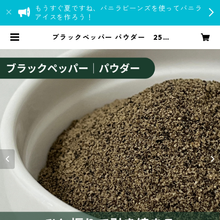
もうすぐ夏ですね、バニラビーンズを使ってバニラ
アイスを作ろう！
ブラックペッパー パウダー 25g
【オーガニック】 | spice room