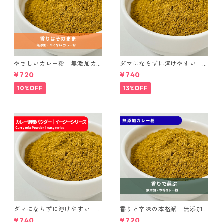
やさしいカレー粉 無添加カ
ダマにならずに溶けやすい
レー粉 マイルド｜spice room
カレー調理パウダー｜spice r
¥720
¥740
スパイスセット
oomイージーシリーズ
10%OFF
13%OFF
ダマにならずに溶けやすい
香りと辛味の本格派 無添加
カレー調理パウダー マイル
カレー粉｜spice roomスパイ
¥740
¥720