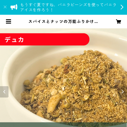
もうすぐ夏ですね、バニラビーンズを使ってバニラ
アイスを作ろう！
スパイスとナッツの万能ふりかけ
デュカ｜spice roomイージーシリ
ーズ | spice room