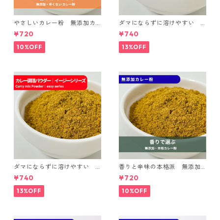
やさしいカレー粉 無添加カ
ダマにならずに溶けやすい
レー粉 マイルド｜spice room
カレー調理パウダー｜spice r
¥720
¥740
スパイスセット
oomイージーシリーズ
10%OFF
13%OFF
ダマにならずに溶けやすい
香りと辛味の本格派 無添加
カレー調理パウダー マイル
カレー粉｜spice roomスパイ
¥740
¥720
ド｜spice roomイージーシリ
スセット
ーズ
13%OFF
10%OFF