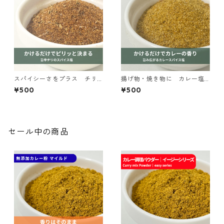
スパイシーさをプラス チリ
揚げ物・焼き物に カレー塩
ミックス塩｜spice roomイー
｜spice roomイージーシリー
¥500
¥500
ジーシリーズ
ズ
セール中の商品