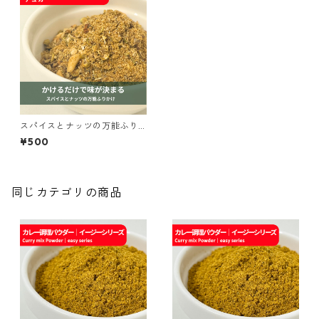
スパイスとナッツの万能ふり
かけ デュカ｜spice roomイ
¥500
ージーシリーズ
同じカテゴリの商品