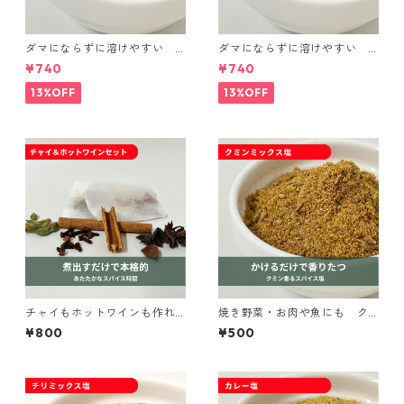
ダマにならずに溶けやすい
ダマにならずに溶けやすい
カレー調理パウダー｜spice r
カレー調理パウダー マイル
¥740
¥740
oomイージーシリーズ
ド｜spice roomイージーシリ
ーズ
13%OFF
13%OFF
チャイもホットワインも作れ
焼き野菜・お肉や魚にも ク
るスパイスセット｜spice roo
ミンミックス塩｜spice room
¥800
¥500
mイージーシリーズ
イージーシリーズ