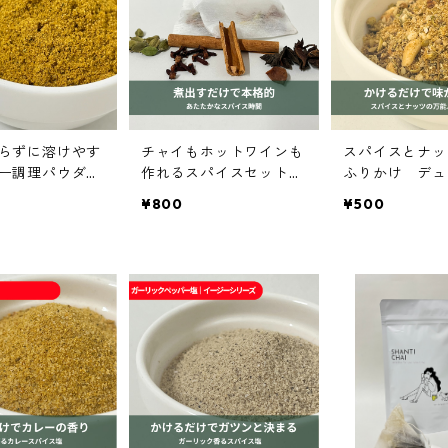
らずに溶けやす
チャイもホットワインも
スパイスとナッ
ー調理パウダ
作れるスパイスセット｜
ふりかけ デュカ
ド｜spice ro
spice roomイージーシ
e roomイー
¥800
¥500
ジーシリーズ
リーズ
ズ