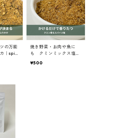
ツの万能
焼き野菜・お肉や魚に
｜spic
も クミンミックス塩｜
ジーシリー
spice roomイージーシ
¥500
リーズ